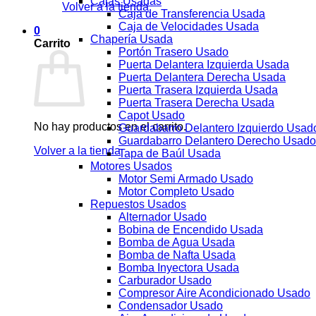
Cajas Usadas
Volver a la tienda
Caja de Transferencia Usada
Caja de Velocidades Usada
0
Chapería Usada
Carrito
Portón Trasero Usado
Puerta Delantera Izquierda Usada
Puerta Delantera Derecha Usada
Puerta Trasera Izquierda Usada
Puerta Trasera Derecha Usada
Capot Usado
No hay productos en el carrito.
Guardabarro Delantero Izquierdo Usad
Guardabarro Delantero Derecho Usado
Volver a la tienda
Tapa de Baúl Usada
Motores Usados
Motor Semi Armado Usado
Motor Completo Usado
Repuestos Usados
Alternador Usado
Bobina de Encendido Usada
Bomba de Agua Usada
Bomba de Nafta Usada
Bomba Inyectora Usada
Carburador Usado
Compresor Aire Acondicionado Usado
Condensador Usado