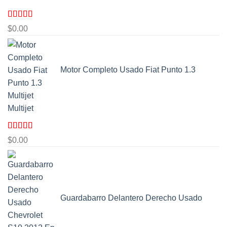
Valorado
$
0.00
con
5.00
de
5
Motor Completo Usado Fiat Punto 1.3
Multijet
Valorado
$
0.00
con
5.00
de
5
Guardabarro Delantero Derecho Usado