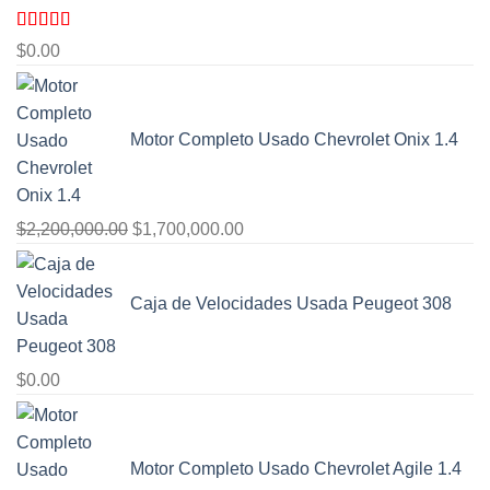
Valorado
$
0.00
con
4.00
de 5
Motor Completo Usado Chevrolet Onix 1.4
El
El
$
2,200,000.00
$
1,700,000.00
precio
precio
original
actual
Caja de Velocidades Usada Peugeot 308
era:
es:
$2,200,000.00.
$1,700,000.00.
$
0.00
Motor Completo Usado Chevrolet Agile 1.4