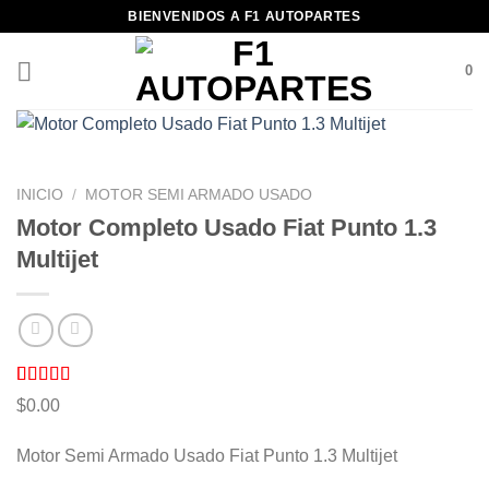
Saltar
BIENVENIDOS A F1 AUTOPARTES
al
contenido
0
INICIO
/
MOTOR SEMI ARMADO USADO
Motor Completo Usado Fiat Punto 1.3
Multijet
Valorado
2
$
0.00
con
5.00
de
5 en base a
valoraciones
Motor Semi Armado Usado Fiat Punto 1.3 Multijet
de clientes