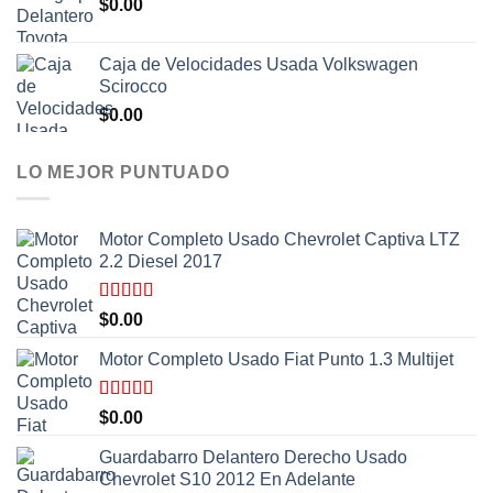
$
0.00
Caja de Velocidades Usada Volkswagen
Scirocco
$
0.00
LO MEJOR PUNTUADO
Motor Completo Usado Chevrolet Captiva LTZ
2.2 Diesel 2017
Valorado
$
0.00
con
5.00
de
5
Motor Completo Usado Fiat Punto 1.3 Multijet
Valorado
$
0.00
con
5.00
de
5
Guardabarro Delantero Derecho Usado
Chevrolet S10 2012 En Adelante