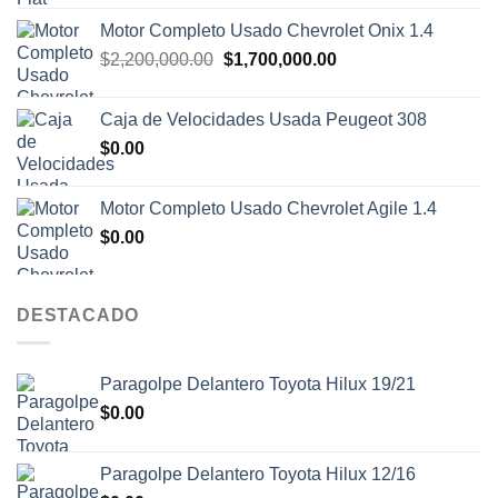
con
4.00
de 5
Motor Completo Usado Chevrolet Onix 1.4
El
El
$
2,200,000.00
$
1,700,000.00
precio
precio
original
actual
Caja de Velocidades Usada Peugeot 308
era:
es:
$
0.00
$2,200,000.00.
$1,700,000.00.
Motor Completo Usado Chevrolet Agile 1.4
$
0.00
DESTACADO
Paragolpe Delantero Toyota Hilux 19/21
$
0.00
Paragolpe Delantero Toyota Hilux 12/16