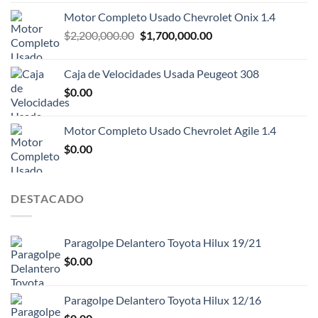
con
4.00
de 5
Motor Completo Usado Chevrolet Onix 1.4
El
El
$
2,200,000.00
$
1,700,000.00
precio
precio
original
actual
Caja de Velocidades Usada Peugeot 308
era:
es:
$
0.00
$2,200,000.00.
$1,700,000.00.
Motor Completo Usado Chevrolet Agile 1.4
$
0.00
DESTACADO
Paragolpe Delantero Toyota Hilux 19/21
$
0.00
Paragolpe Delantero Toyota Hilux 12/16