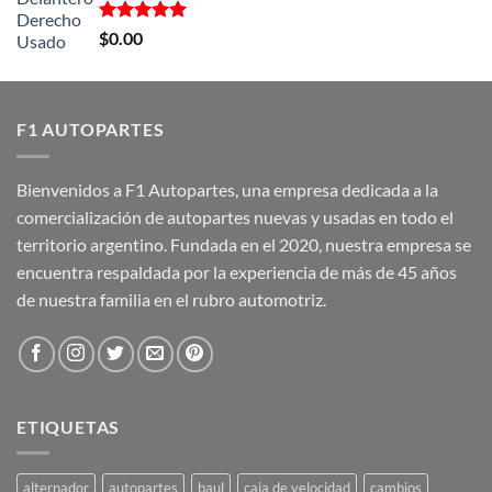
Valorado
$
0.00
con
5.00
de 5
F1 AUTOPARTES
Bienvenidos a F1 Autopartes, una empresa dedicada a la
comercialización de autopartes nuevas y usadas en todo el
territorio argentino. Fundada en el 2020, nuestra empresa se
encuentra respaldada por la experiencia de más de 45 años
de nuestra familia en el rubro automotriz.
ETIQUETAS
alternador
autopartes
baul
caja de velocidad
cambios