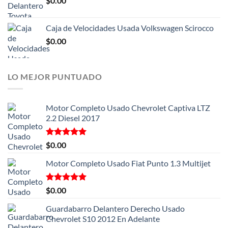
$
0.00
Caja de Velocidades Usada Volkswagen Scirocco
$
0.00
LO MEJOR PUNTUADO
Motor Completo Usado Chevrolet Captiva LTZ
2.2 Diesel 2017
Valorado
$
0.00
con
5.00
de 5
Motor Completo Usado Fiat Punto 1.3 Multijet
Valorado
$
0.00
con
5.00
de 5
Guardabarro Delantero Derecho Usado
Chevrolet S10 2012 En Adelante