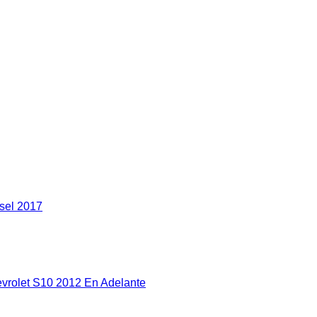
ecio
tual
:
,700,000.00.
sel 2017
vrolet S10 2012 En Adelante