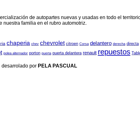
cialización de autopartes nuevas y usadas en todo el territor
nuestra familia en el rubro automotriz.
chaperia
chevrolet
delantero
ria
directa
citroen
chev
Corsa
derecha
repuestos
t
renault
Tabl
porton
puerta delantera
polea alternador
puerta
 desarrolado por
PELA PASCUAL