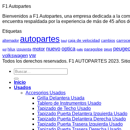
F1 Autopartes
Bienvenidos a F1 Autopartes, una empresa dedicada a la comer
encuentra respaldada por la experiencia de más de 45 años de 
Etiquetas
autopartes
carroce
caja de velocidad
cambios
alternador
baul
nuevo
optica
peugeo
motor
paragolpe
hilux
peug
izquierda
gol
palio
vw
volkswagen
Todos los derechos reservados. F1 AUTOPARTES 2023. Sitio
Buscar
por:
Inicio
Usados
Accesorios Usados
Grilla Delantera Usada
Tablero de Instrumentos Usado
Tapizado de Techo Usado
Tapizado Puerta Delantera Izquierda Usado
Tapizado Puerta Delantera Derecha Usado
Tapizado Puerta Trasera Izquierda Usado
Tapizado Puerta Trasera Derecha Usado