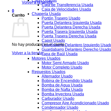
Cajas Usadas
Volver a la tienda
Caja de Transferencia Usada
Caja de Velocidades Usada
0
Chapería Usada
Carrito
Portón Trasero Usado
Puerta Delantera Izquierda Usada
Puerta Delantera Derecha Usada
Puerta Trasera Izquierda Usada
Puerta Trasera Derecha Usada
Capot Usado
No hay productos en el carrito.
Guardabarro Delantero Izquierdo Usad
Guardabarro Delantero Derecho Usado
Volver a la tienda
Tapa de Baúl Usada
Motores Usados
Motor Semi Armado Usado
Motor Completo Usado
Repuestos Usados
Alternador Usado
Bobina de Encendido Usada
Bomba de Agua Usada
Bomba de Nafta Usada
Bomba Inyectora Usada
Carburador Usado
Compresor Aire Acondicionado Usado
Condensador Usado