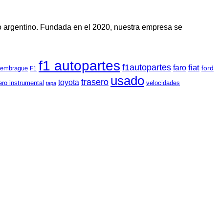
io argentino. Fundada en el 2020, nuestra empresa se
f1 autopartes
f1autopartes
faro
fiat
embrague
ford
F1
usado
trasero
toyota
ero instrumental
velocidades
tapa