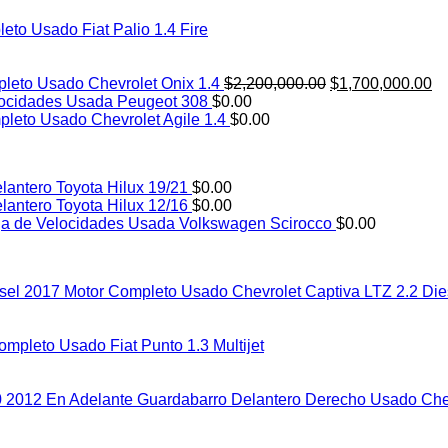
eto Usado Fiat Palio 1.4 Fire
El
El
leto Usado Chevrolet Onix 1.4
$
2,200,000.00
$
1,700,000.00
precio
pr
locidades Usada Peugeot 308
$
0.00
original
ac
leto Usado Chevrolet Agile 1.4
$
0.00
era:
es
$2,200,000.00.
$1
lantero Toyota Hilux 19/21
$
0.00
lantero Toyota Hilux 12/16
$
0.00
a de Velocidades Usada Volkswagen Scirocco
$
0.00
Motor Completo Usado Chevrolet Captiva LTZ 2.2 Die
ompleto Usado Fiat Punto 1.3 Multijet
Guardabarro Delantero Derecho Usado Che