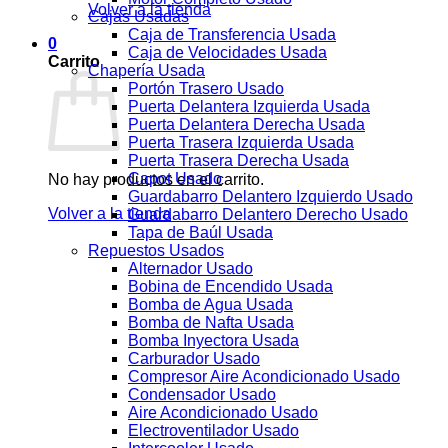
Volver a la tienda
Cajas Usadas
Caja de Transferencia Usada
0
Caja de Velocidades Usada
Carrito
Chapería Usada
Portón Trasero Usado
Puerta Delantera Izquierda Usada
Puerta Delantera Derecha Usada
Puerta Trasera Izquierda Usada
Puerta Trasera Derecha Usada
Capot Usado
No hay productos en el carrito.
Guardabarro Delantero Izquierdo Usado
Volver a la tienda
Guardabarro Delantero Derecho Usado
Tapa de Baúl Usada
Repuestos Usados
Alternador Usado
Bobina de Encendido Usada
Bomba de Agua Usada
Bomba de Nafta Usada
Bomba Inyectora Usada
Carburador Usado
Compresor Aire Acondicionado Usado
Condensador Usado
Aire Acondicionado Usado
Electroventilador Usado