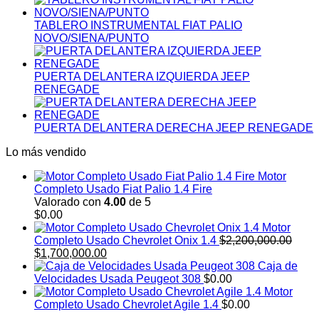
TABLERO INSTRUMENTAL FIAT PALIO
NOVO/SIENA/PUNTO
PUERTA DELANTERA IZQUIERDA JEEP
RENEGADE
PUERTA DELANTERA DERECHA JEEP RENEGADE
Lo más vendido
Motor
Completo Usado Fiat Palio 1.4 Fire
Valorado con
4.00
de 5
$
0.00
Motor
Completo Usado Chevrolet Onix 1.4
$
2,200,000.00
El
El
$
1,700,000.00
precio
precio
Caja de
original
actual
Velocidades Usada Peugeot 308
$
0.00
era:
es:
Motor
$2,200,000.00.
$1,700,000.00.
Completo Usado Chevrolet Agile 1.4
$
0.00