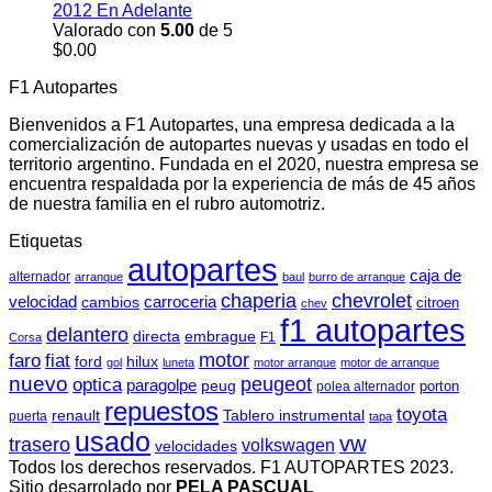
2012 En Adelante
Valorado con
5.00
de 5
$
0.00
F1 Autopartes
Bienvenidos a F1 Autopartes, una empresa dedicada a la
comercialización de autopartes nuevas y usadas en todo el
territorio argentino. Fundada en el 2020, nuestra empresa se
encuentra respaldada por la experiencia de más de 45 años
de nuestra familia en el rubro automotriz.
Etiquetas
autopartes
caja de
alternador
arranque
baul
burro de arranque
chaperia
chevrolet
velocidad
cambios
carroceria
citroen
chev
f1 autopartes
delantero
directa
embrague
F1
Corsa
motor
faro
fiat
ford
hilux
gol
luneta
motor arranque
motor de arranque
nuevo
peugeot
optica
paragolpe
peug
porton
polea alternador
repuestos
toyota
renault
Tablero instrumental
puerta
tapa
usado
vw
trasero
volkswagen
velocidades
Todos los derechos reservados. F1 AUTOPARTES 2023.
Sitio desarrolado por
PELA PASCUAL