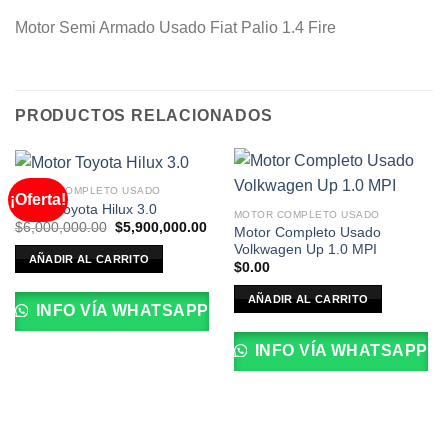
Motor Semi Armado Usado Fiat Palio 1.4 Fire
PRODUCTOS RELACIONADOS
MOTOR COMPLETO USADO
¡Oferta!
Motor Toyota Hilux 3.0
MOTOR COMPLETO USADO
El
El
$
6,000,000.00
$
5,900,000.00
Motor Completo Usado
precio
precio
Volkwagen Up 1.0 MPI
original
actual
AÑADIR AL CARRITO
era:
es:
$
0.00
$6,000,000.00.
$5,900,000.00.
AÑADIR AL CARRITO
INFO VÍA WHATSAPP
INFO VÍA WHATSAPP