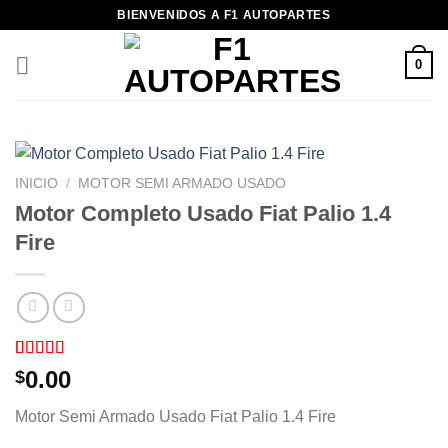
Saltar
BIENVENIDOS A F1 AUTOPARTES
al
contenido
0
INICIO
/
MOTOR SEMI ARMADO USADO
Motor Completo Usado Fiat Palio 1.4
Fire
Valorado
1
0.00
$
con
4.00
de 5 en
Motor Semi Armado Usado Fiat Palio 1.4 Fire
base a
valoración