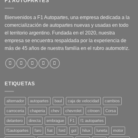
F1 AUTOPARTES
Bienvenidos a F1 Autopartes, una empresa dedicada a la
comercialización de autopartes nuevas y usadas en todo
el territorio argentino. Fundada en el 2020, nuestra
empresa se encuentra respaldada por la experiencia de
más de 45 años de nuestra familia en el rubro automotriz.
ETIQUETAS
alternador
autopartes
baul
caja de velocidad
cambios
carroceria
chaperia
chev
chevrolet
citroen
Corsa
delantero
directa
embrague
F1
f1 autopartes
f1autopartes
faro
fiat
ford
gol
hilux
luneta
motor