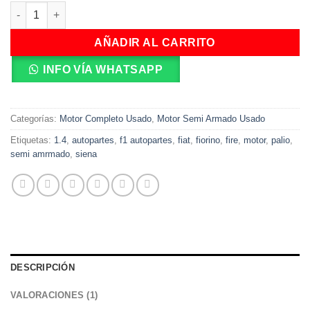
de un
Motor Completo Usado Fiat Palio 1.4 Fire cantidad
cliente
AÑADIR AL CARRITO
INFO VÍA WHATSAPP
Categorías:
Motor Completo Usado
,
Motor Semi Armado Usado
Etiquetas:
1.4
,
autopartes
,
f1 autopartes
,
fiat
,
fiorino
,
fire
,
motor
,
palio
,
semi amrmado
,
siena
DESCRIPCIÓN
VALORACIONES (1)