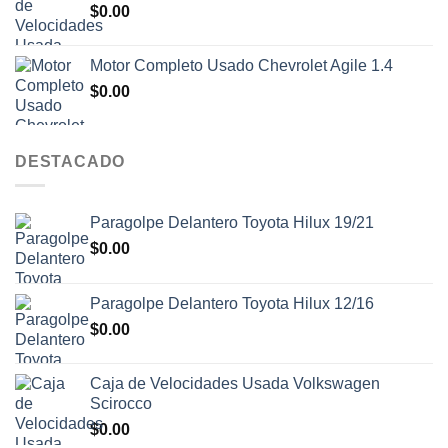
$
0.00
$2,200,000.00.
$1,700,000.00.
Motor Completo Usado Chevrolet Agile 1.4
$
0.00
DESTACADO
Paragolpe Delantero Toyota Hilux 19/21
$
0.00
Paragolpe Delantero Toyota Hilux 12/16
$
0.00
Caja de Velocidades Usada Volkswagen
Scirocco
$
0.00