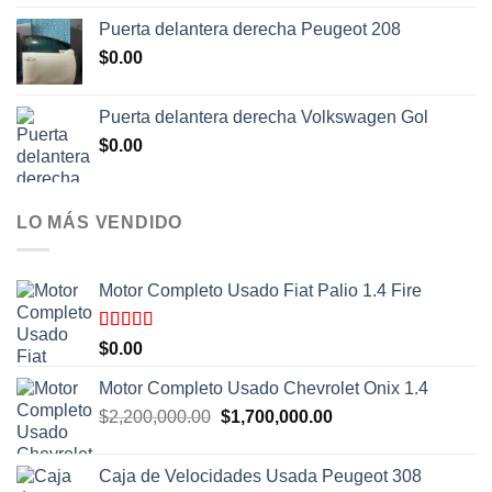
Puerta delantera derecha Peugeot 208
$
0.00
Puerta delantera derecha Volkswagen Gol
$
0.00
LO MÁS VENDIDO
Motor Completo Usado Fiat Palio 1.4 Fire
Valorado
$
0.00
con
4.00
de 5
Motor Completo Usado Chevrolet Onix 1.4
El
El
$
2,200,000.00
$
1,700,000.00
precio
precio
original
actual
Caja de Velocidades Usada Peugeot 308
era:
es: