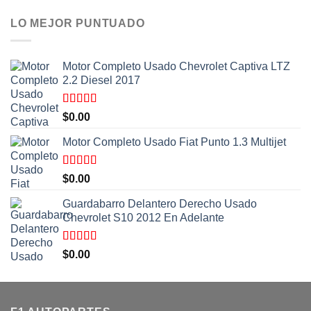
LO MEJOR PUNTUADO
Motor Completo Usado Chevrolet Captiva LTZ
2.2 Diesel 2017
Valorado
$
0.00
con
5.00
de
5
Motor Completo Usado Fiat Punto 1.3 Multijet
Valorado
$
0.00
con
5.00
de
5
Guardabarro Delantero Derecho Usado
Chevrolet S10 2012 En Adelante
Valorado
$
0.00
con
5.00
de
5