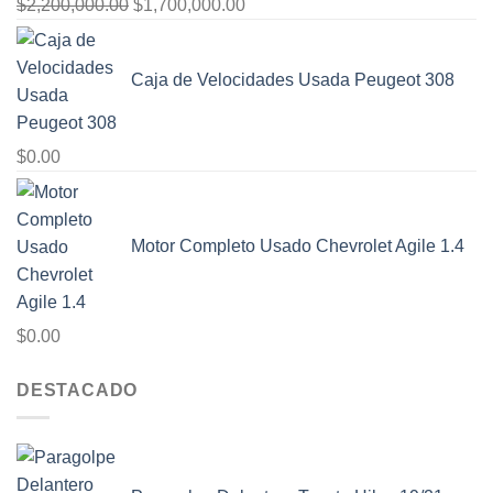
El
El
$
2,200,000.00
$
1,700,000.00
precio
precio
original
actual
Caja de Velocidades Usada Peugeot 308
era:
es:
$2,200,000.00.
$1,700,000.00.
$
0.00
Motor Completo Usado Chevrolet Agile 1.4
$
0.00
DESTACADO