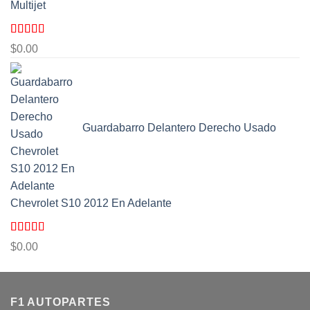
Multijet
Valorado
$
0.00
con
5.00
de
5
Guardabarro Delantero Derecho Usado
Chevrolet S10 2012 En Adelante
Valorado
$
0.00
con
5.00
de
5
F1 AUTOPARTES