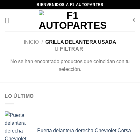
Saltar
BIENVENIDOS A F1 AUTOPARTES
al
contenido
0
INICIO
/
GRILLA DELANTERA USADA
FILTRAR
No se han encontrado productos que coincidan con tu
selección.
LO ÚLTIMO
Puerta delantera derecha Chevrolet Corsa