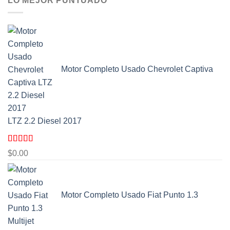
LO MEJOR PUNTUADO
Motor Completo Usado Chevrolet Captiva
LTZ 2.2 Diesel 2017
Valorado
$
0.00
con
5.00
de
5
Motor Completo Usado Fiat Punto 1.3