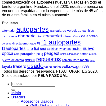
comercialización de autopartes nuevas y usadas en todo el
territorio argentino. Fundada en el 2020, nuestra empresa se
encuentra respaldada por la experiencia de más de 45 años
de nuestra familia en el rubro automotriz.
Etiquetas
autopartes
caja de velocidad
cambios
alternador
baul
chaperia
chevrolet
delantero
carroceria
citroen
chev
Corsa
f1 autopartes
directa
embrague
F1
derecha
f1autopartes
nuevo
faro
fiat
motor
ford
hilux
izquierda
gol
optica
peugeot
paragolpe
peug
porton
palio
polea alternador
puerta
repuestos
renault
Tablero instrumental
puerta delantera
tapa
usado
vw
trasero
toyota
volkswagen
velocidades
Todos los derechos reservados. F1 AUTOPARTES 2023.
Sitio desarrolado por
PELA PASCUAL
Buscar
por:
Inicio
Usados
Accesorios Usados
Grilla Delantera Usada