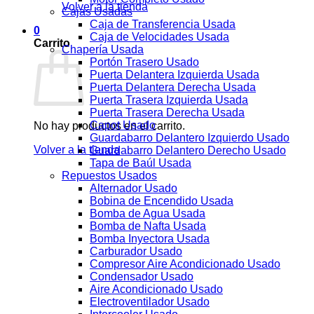
Volver a la tienda
Cajas Usadas
Caja de Transferencia Usada
0
Caja de Velocidades Usada
Carrito
Chapería Usada
Portón Trasero Usado
Puerta Delantera Izquierda Usada
Puerta Delantera Derecha Usada
Puerta Trasera Izquierda Usada
Puerta Trasera Derecha Usada
Capot Usado
No hay productos en el carrito.
Guardabarro Delantero Izquierdo Usado
Volver a la tienda
Guardabarro Delantero Derecho Usado
Tapa de Baúl Usada
Repuestos Usados
Alternador Usado
Bobina de Encendido Usada
Bomba de Agua Usada
Bomba de Nafta Usada
Bomba Inyectora Usada
Carburador Usado
Compresor Aire Acondicionado Usado
Condensador Usado
Aire Acondicionado Usado
Electroventilador Usado