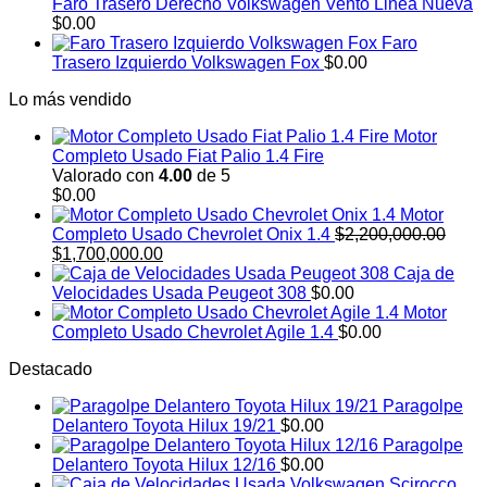
Faro Trasero Derecho Volkswagen Vento Linea Nueva
$
0.00
Faro
Trasero Izquierdo Volkswagen Fox
$
0.00
Lo más vendido
Motor
Completo Usado Fiat Palio 1.4 Fire
Valorado con
4.00
de 5
$
0.00
Motor
Completo Usado Chevrolet Onix 1.4
$
2,200,000.00
El
El
$
1,700,000.00
precio
precio
Caja de
original
actual
Velocidades Usada Peugeot 308
$
0.00
era:
es:
Motor
$2,200,000.00.
$1,700,000.00.
Completo Usado Chevrolet Agile 1.4
$
0.00
Destacado
Paragolpe
Delantero Toyota Hilux 19/21
$
0.00
Paragolpe
Delantero Toyota Hilux 12/16
$
0.00