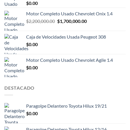
Valorado
$
0.00
con
4.00
de 5
Motor Completo Usado Chevrolet Onix 1.4
El
El
$
2,200,000.00
$
1,700,000.00
precio
precio
original
actual
Caja de Velocidades Usada Peugeot 308
era:
es:
$
0.00
$2,200,000.00.
$1,700,000.00.
Motor Completo Usado Chevrolet Agile 1.4
$
0.00
DESTACADO
Paragolpe Delantero Toyota Hilux 19/21
$
0.00
Paragolpe Delantero Toyota Hilux 12/16