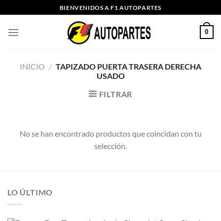
Saltar
BIENVENIDOS A F1 AUTOPARTES
al
contenido
0
INICIO
/
TAPIZADO PUERTA TRASERA DERECHA
USADO
FILTRAR
No se han encontrado productos que coincidan con tu
selección.
LO ÚLTIMO