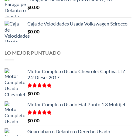
$
0.00
Caja de Velocidades Usada Volkswagen Scirocco
$
0.00
LO MEJOR PUNTUADO
Motor Completo Usado Chevrolet Captiva LTZ
2.2 Diesel 2017
Valorado
$
0.00
con
5.00
de 5
Motor Completo Usado Fiat Punto 1.3 Multijet
Valorado
$
0.00
con
5.00
de 5
Guardabarro Delantero Derecho Usado