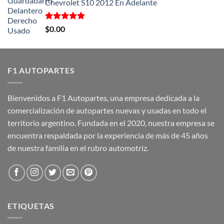
Chevrolet S10 2012 En Adelante
Valorado
$
0.00
con
5.00
de 5
F1 AUTOPARTES
Bienvenidos a F1 Autopartes, una empresa dedicada a la
comercialización de autopartes nuevas y usadas en todo el
territorio argentino. Fundada en el 2020, nuestra empresa se
encuentra respaldada por la experiencia de más de 45 años
de nuestra familia en el rubro automotriz.
ETIQUETAS