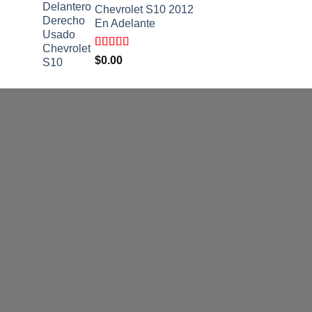
Chevrolet S10 2012
En Adelante
Valorado
$
0.00
con
5.00
de
5