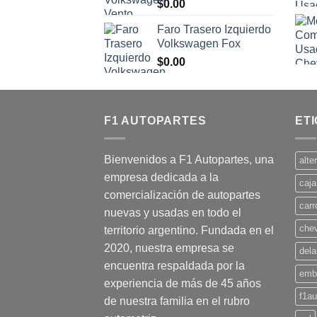
$
0.00
Faro Trasero Izquierdo
Volkswagen Fox
$
0.00
F1 AUTOPARTES
ET
Bienvenidos a F1 Autopartes, una
alte
empresa dedicada a la
caja
comercialización de autopartes
carr
nuevas y usadas en todo el
chev
territorio argentino. Fundada en el
2020, nuestra empresa se
dela
encuentra respaldada por la
emb
experiencia de más de 45 años
f1au
de nuestra familia en el rubro