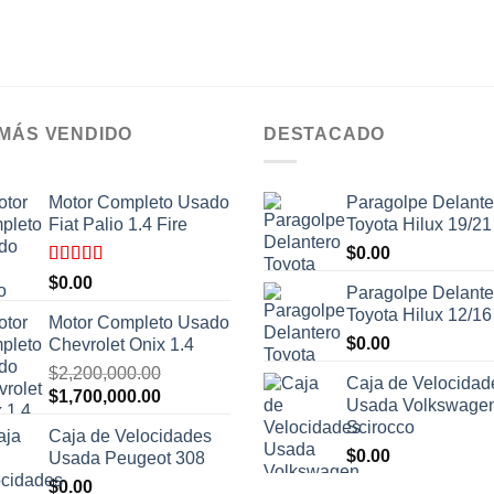
 MÁS VENDIDO
DESTACADO
Motor Completo Usado
Paragolpe Delante
Fiat Palio 1.4 Fire
Toyota Hilux 19/21
$
0.00
Valorado
$
0.00
Paragolpe Delante
con
4.00
de 5
Toyota Hilux 12/16
Motor Completo Usado
$
0.00
Chevrolet Onix 1.4
$
2,200,000.00
Caja de Velocidad
El
El
$
1,700,000.00
Usada Volkswage
precio
precio
Scirocco
Caja de Velocidades
original
actual
$
0.00
Usada Peugeot 308
era:
es:
$
0.00
$2,200,000.00.
$1,700,000.00.