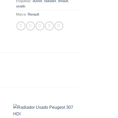
Etiquetas:
duster
,
radiador
,
renault
,
usado
Marca:
Renault