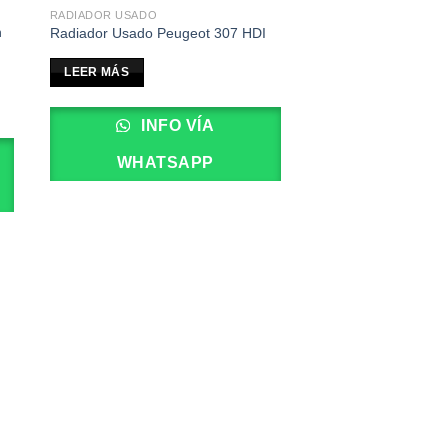
RADIADOR USADO
n
Radiador Usado Peugeot 307 HDI
LEER MÁS
INFO VÍA
WHATSAPP
PORTÓN TRASERO U
Porton Trasero Usa
Fox
$
270,000.00
AÑADIR AL CARRI
INFO