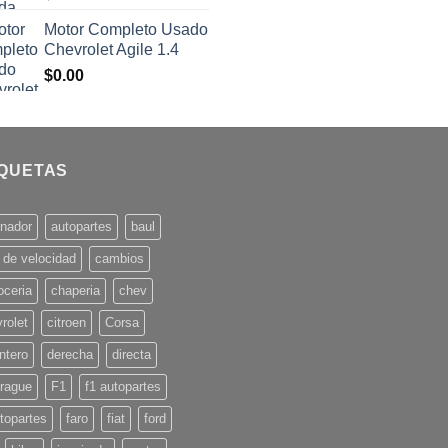
Motor Completo Usado
Chevrolet Agile 1.4
$
0.00
IQUETAS
rnador
autopartes
baul
 de velocidad
cambios
oceria
chaperia
chev
rolet
citroen
Corsa
ntero
derecha
directa
rague
F1
f1 autopartes
topartes
faro
fiat
ford