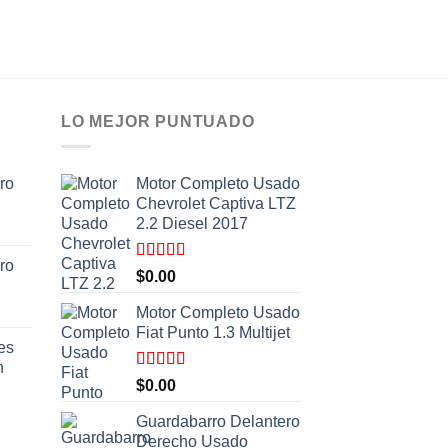
WHATS
LO MEJOR PUNTUADO
ro
Motor Completo Usado
Chevrolet Captiva LTZ
2.2 Diesel 2017
ro
Valorado
$
0.00
con
5.00
de
5
Motor Completo Usado
Fiat Punto 1.3 Multijet
es
n
Valorado
$
0.00
con
5.00
de
5
Guardabarro Delantero
Derecho Usado