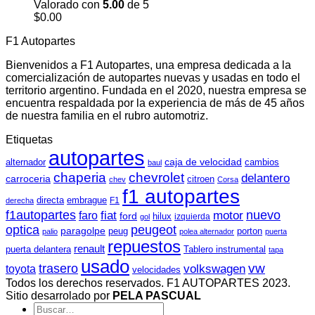
Valorado con
5.00
de 5
$
0.00
F1 Autopartes
Bienvenidos a F1 Autopartes, una empresa dedicada a la
comercialización de autopartes nuevas y usadas en todo el
territorio argentino. Fundada en el 2020, nuestra empresa se
encuentra respaldada por la experiencia de más de 45 años
de nuestra familia en el rubro automotriz.
Etiquetas
autopartes
caja de velocidad
cambios
alternador
baul
chaperia
chevrolet
delantero
carroceria
citroen
chev
Corsa
f1 autopartes
directa
embrague
F1
derecha
f1autopartes
nuevo
faro
fiat
motor
ford
hilux
izquierda
gol
optica
peugeot
paragolpe
peug
porton
palio
polea alternador
puerta
repuestos
renault
Tablero instrumental
puerta delantera
tapa
usado
vw
trasero
toyota
volkswagen
velocidades
Todos los derechos reservados. F1 AUTOPARTES 2023.
Sitio desarrolado por
PELA PASCUAL
Buscar