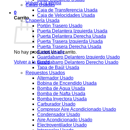
Volver a la tienda
Cajas Usadas
Caja de Transferencia Usada
0
Caja de Velocidades Usada
Carrito
Chapería Usada
Portón Trasero Usado
Puerta Delantera Izquierda Usada
Puerta Delantera Derecha Usada
Puerta Trasera Izquierda Usada
Puerta Trasera Derecha Usada
Capot Usado
No hay productos en el carrito.
Guardabarro Delantero Izquierdo Usado
Volver a la tienda
Guardabarro Delantero Derecho Usado
Tapa de Baúl Usada
Repuestos Usados
Alternador Usado
Bobina de Encendido Usada
Bomba de Agua Usada
Bomba de Nafta Usada
Bomba Inyectora Usada
Carburador Usado
Compresor Aire Acondicionado Usado
Condensador Usado
Aire Acondicionado Usado
Electroventilador Usado