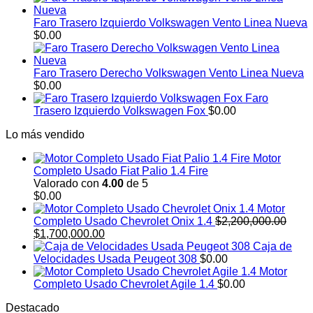
Faro Trasero Izquierdo Volkswagen Vento Linea Nueva
$
0.00
Faro Trasero Derecho Volkswagen Vento Linea Nueva
$
0.00
Faro
Trasero Izquierdo Volkswagen Fox
$
0.00
Lo más vendido
Motor
Completo Usado Fiat Palio 1.4 Fire
Valorado con
4.00
de 5
$
0.00
Motor
Completo Usado Chevrolet Onix 1.4
$
2,200,000.00
El
El
$
1,700,000.00
precio
precio
Caja de
original
actual
Velocidades Usada Peugeot 308
$
0.00
era:
es:
Motor
$2,200,000.00.
$1,700,000.00.
Completo Usado Chevrolet Agile 1.4
$
0.00
Destacado