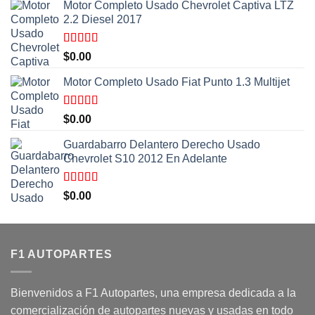
Motor Completo Usado Chevrolet Captiva LTZ
2.2 Diesel 2017
Valorado
$
0.00
con
5.00
de
5
Motor Completo Usado Fiat Punto 1.3 Multijet
Valorado
$
0.00
con
5.00
de
5
Guardabarro Delantero Derecho Usado
Chevrolet S10 2012 En Adelante
Valorado
$
0.00
con
5.00
de
5
F1 AUTOPARTES
Bienvenidos a F1 Autopartes, una empresa dedicada a la
comercialización de autopartes nuevas y usadas en todo