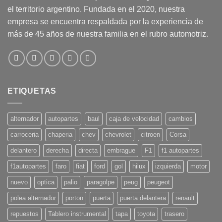
el territorio argentino. Fundada en el 2020, nuestra
empresa se encuentra respaldada por la experiencia de
más de 45 años de nuestra familia en el rubro automotriz.
ETIQUETAS
alternador
autopartes
baul
caja de velocidad
cambios
carroceria
chaperia
chev
chevrolet
citroen
Corsa
delantero
derecha
directa
embrague
F1
f1 autopartes
f1autopartes
faro
fiat
ford
gol
hilux
izquierda
motor
nuevo
optica
palio
paragolpe
peug
peugeot
polea alternador
porton
puerta
puerta delantera
renault
repuestos
Tablero instrumental
tapa
toyota
trasero