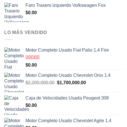
Faro Trasero Izquierdo Volkswagen Fox
$
0.00
LO MÁS VENDIDO
Motor Completo Usado Fiat Palio 1.4 Fire
Valorado
$
0.00
con
4.00
de 5
Motor Completo Usado Chevrolet Onix 1.4
El
El
$
2,200,000.00
$
1,700,000.00
precio
precio
original
actual
Caja de Velocidades Usada Peugeot 308
era:
es:
$
0.00
$2,200,000.00.
$1,700,000.00.
Motor Completo Usado Chevrolet Agile 1.4