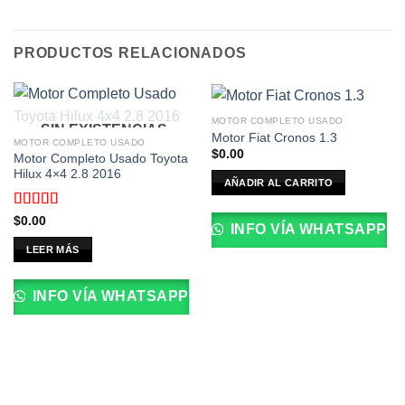
PRODUCTOS RELACIONADOS
MOTOR COMPLETO USADO
SIN EXISTENCIAS
Motor Fiat Cronos 1.3
MOTOR COMPLETO USADO
$
0.00
Motor Completo Usado Toyota
Hilux 4×4 2.8 2016
AÑADIR AL CARRITO
Valorado
$
0.00
INFO VÍA WHATSAPP
con
4.00
de 5
LEER MÁS
INFO VÍA WHATSAPP