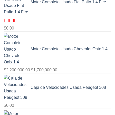
Motor Completo Usado Fiat Palio 1.4 Fire
Valorado
$
0.00
con
4.00
de 5
Motor Completo Usado Chevrolet Onix 1.4
El
El
$
2,200,000.00
$
1,700,000.00
precio
precio
original
actual
Caja de Velocidades Usada Peugeot 308
era:
es:
$2,200,000.00.
$1,700,000.00.
$
0.00