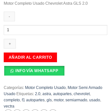
Motor Completo Usado Chevrolet Astra GLS 2.0
Motor
Completo
Usado
Chevrolet
Astra
GLS
AÑADIR AL CARRITO
2.0
cantidad
INFO VÍA WHATSAPP
Categorías:
Motor Completo Usado
,
Motor Semi Armado
Usado
Etiquetas:
2.0
,
astra
,
autopartes
,
chevrolet
,
completo
,
f1 autopartes
,
gls
,
motor
,
semiarmado
,
usado
,
vectra