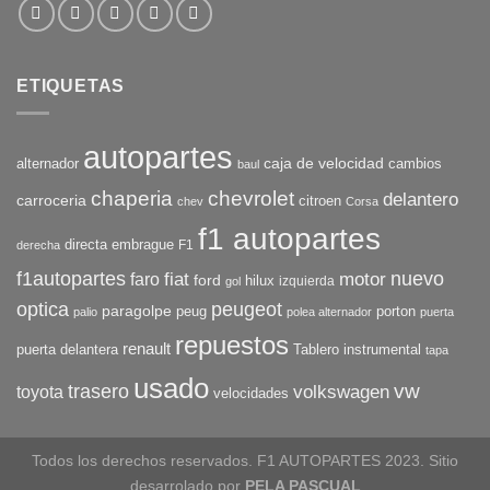
ETIQUETAS
autopartes
caja de velocidad
cambios
alternador
baul
chaperia
chevrolet
delantero
carroceria
citroen
chev
Corsa
f1 autopartes
directa
embrague
F1
derecha
f1autopartes
nuevo
faro
fiat
motor
ford
hilux
izquierda
gol
optica
peugeot
paragolpe
peug
porton
palio
polea alternador
puerta
repuestos
renault
Tablero instrumental
puerta delantera
tapa
usado
vw
trasero
toyota
volkswagen
velocidades
Todos los derechos reservados. F1 AUTOPARTES 2023. Sitio
desarrolado por
PELA PASCUAL