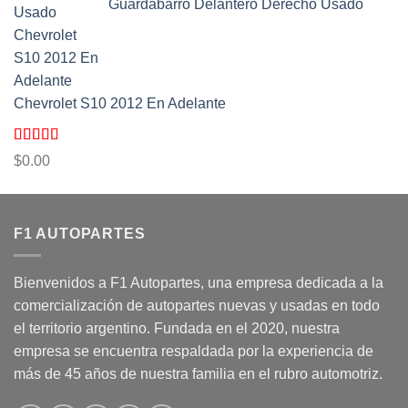
Guardabarro Delantero Derecho Usado
Chevrolet S10 2012 En Adelante
Valorado
$
0.00
con
5.00
de
5
F1 AUTOPARTES
Bienvenidos a F1 Autopartes, una empresa dedicada a la
comercialización de autopartes nuevas y usadas en todo
el territorio argentino. Fundada en el 2020, nuestra
empresa se encuentra respaldada por la experiencia de
más de 45 años de nuestra familia en el rubro automotriz.