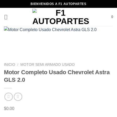
Saltar
BIENVENIDOS A F1 AUTOPARTES
al
contenido
0
INICIO
/
MOTOR SEMI ARMADO USADO
Motor Completo Usado Chevrolet Astra
GLS 2.0
$
0.00