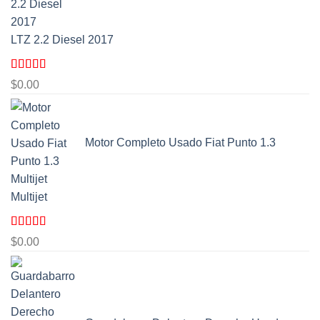
LTZ 2.2 Diesel 2017
Valorado
$
0.00
con
5.00
de
5
Motor Completo Usado Fiat Punto 1.3
Multijet
Valorado
$
0.00
con
5.00
de
5