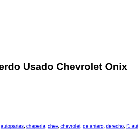
ierdo Usado Chevrolet Onix
:
autopartes
,
chaperia
,
chev
,
chevrolet
,
delantero
,
derecho
,
f1 au