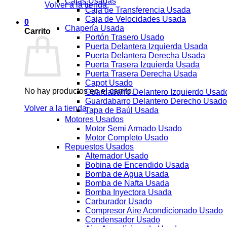
Cajas Usadas
Volver a la tienda
Caja de Transferencia Usada
Caja de Velocidades Usada
0
Chapería Usada
Carrito
Portón Trasero Usado
Puerta Delantera Izquierda Usada
Puerta Delantera Derecha Usada
Puerta Trasera Izquierda Usada
Puerta Trasera Derecha Usada
Capot Usado
No hay productos en el carrito.
Guardabarro Delantero Izquierdo Usad
Guardabarro Delantero Derecho Usado
Volver a la tienda
Tapa de Baúl Usada
Motores Usados
Motor Semi Armado Usado
Motor Completo Usado
Repuestos Usados
Alternador Usado
Bobina de Encendido Usada
Bomba de Agua Usada
Bomba de Nafta Usada
Bomba Inyectora Usada
Carburador Usado
Compresor Aire Acondicionado Usado
Condensador Usado