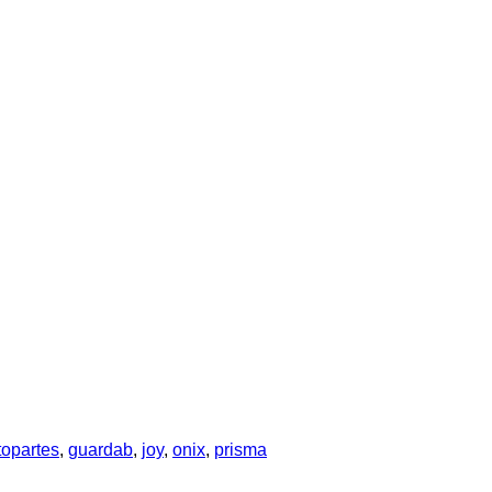
topartes
,
guardab
,
joy
,
onix
,
prisma