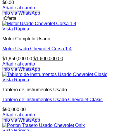
$
0.00
Añadir al carrito
Info vía WhatsApp
¡Oferta!
Vista Rápida
Motor Completo Usado
Motor Usado Chevrolet Corsa 1.4
El
El
$
1,850,000.00
$
1,600,000.00
precio
precio
Añadir al carrito
original
actual
Info vía WhatsApp
era:
es:
$1,850,000.00.
$1,600,000.00.
Vista Rápida
Tablero de Instrumentos Usado
Tablero de Instrumentos Usado Chevrolet Clasic
$
90,000.00
Añadir al carrito
Info vía WhatsApp
Vista Rápida