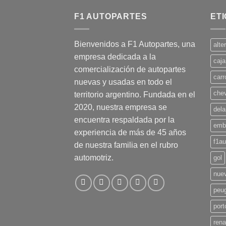
F1 AUTOPARTES
ET
Bienvenidos a F1 Autopartes, una
alte
empresa dedicada a la
caja
comercialización de autopartes
carr
nuevas y usadas en todo el
chev
territorio argentino. Fundada en el
2020, nuestra empresa se
dela
encuentra respaldada por la
emb
experiencia de más de 45 años
f1au
de nuestra familia en el rubro
automotriz.
gol
nue
peu
port
rena