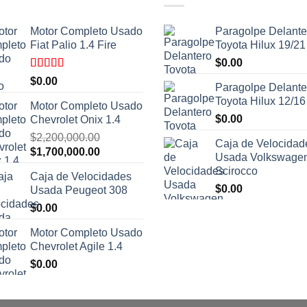
Motor Completo Usado
Paragolpe Delante
Fiat Palio 1.4 Fire
Toyota Hilux 19/21
$
0.00
Valorado
$
0.00
Paragolpe Delante
con
4.00
de 5
Toyota Hilux 12/16
Motor Completo Usado
$
0.00
Chevrolet Onix 1.4
$
2,200,000.00
Caja de Velocidad
El
El
$
1,700,000.00
Usada Volkswage
precio
precio
Scirocco
Caja de Velocidades
original
actual
$
0.00
Usada Peugeot 308
era:
es:
$
0.00
$2,200,000.00.
$1,700,000.00.
Motor Completo Usado
Chevrolet Agile 1.4
$
0.00