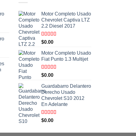
ro
Motor Completo Usado
Chevrolet Captiva LTZ
2.2 Diesel 2017
ro
Valorado
$
0.00
con
5.00
de
5
Motor Completo Usado
Fiat Punto 1.3 Multijet
es
n
Valorado
$
0.00
con
5.00
de
5
Guardabarro Delantero
Derecho Usado
Chevrolet S10 2012
En Adelante
Valorado
$
0.00
con
5.00
de
5