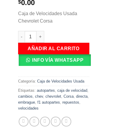
0.00
$
Caja de Velocidades Usada
Chevrolet Corsa
Caja de Velocidades Usada Chevrolet Corsa cantidad
AÑADIR AL CARRITO
INFO VÍA WHATSAPP
Categoría:
Caja de Velocidades Usada
Etiquetas:
autopartes
,
caja de velocidad
,
cambios
,
chev
,
chevrolet
,
Corsa
,
directa
,
embrague
,
f1 autopartes
,
repuestos
,
velocidades