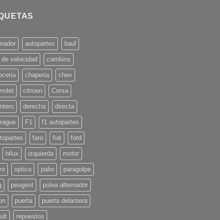
IQUETAS
rnador
autopartes
baul
 de velocidad
cambios
oceria
chaperia
chev
rolet
citroen
Corsa
ntero
derecha
directa
rague
F1
f1 autopartes
topartes
faro
fiat
ford
hilux
izquierda
motor
vo
optica
palio
paragolpe
g
peugeot
polea alternador
on
puerta
puerta delantera
ult
repuestos