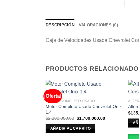
DESCRIPCIÓN
VALORACIONES (0)
Caja de Velocidades Usada Chevrolet Co
PRODUCTOS RELACIONADO
¡Oferta!
MOTOR COMPLETO USADO
ALTE
Motor Completo Usado Chevrolet Onix
Alter
1.4
$
135
El
El
$
2,200,000.00
$
1,700,000.00
precio
precio
AÑ
original
actual
AÑADIR AL CARRITO
era:
es:
$2,200,000.00.
$1,700,000.00.