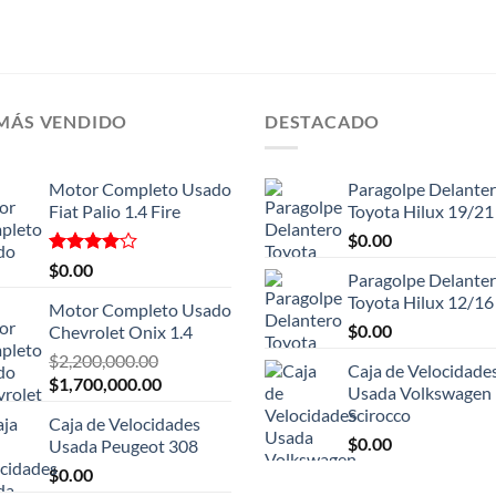
 MÁS VENDIDO
DESTACADO
Motor Completo Usado
Paragolpe Delante
Fiat Palio 1.4 Fire
Toyota Hilux 19/21
$
0.00
Valorado
$
0.00
Paragolpe Delante
con
4.00
Toyota Hilux 12/16
de 5
Motor Completo Usado
$
0.00
Chevrolet Onix 1.4
$
2,200,000.00
Caja de Velocidade
El
El
$
1,700,000.00
Usada Volkswagen
precio
precio
Scirocco
Caja de Velocidades
original
actual
$
0.00
Usada Peugeot 308
era:
es:
$
0.00
$2,200,000.00.
$1,700,000.00.