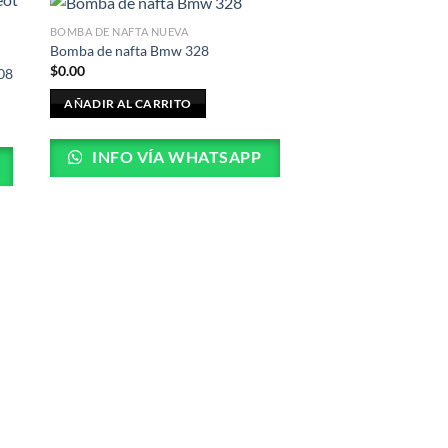
BOMBA DE NAFTA NUEVA
Bomba de nafta Bmw 328
$
0.00
08
AÑADIR AL CARRITO
INFO VÍA WHATSAPP
BOMBA DE NAFTA USA
Bomba de Nafta Usa
LEER MÁS
INFO VÍA 