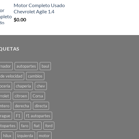
Motor Completo Usado
Chevrolet Agile 1.4
$
0.00
IQUETAS
rnador
autopartes
baul
 de velocidad
cambios
oceria
chaperia
chev
rolet
citroen
Corsa
ntero
derecha
directa
rague
F1
f1 autopartes
topartes
faro
fiat
ford
hilux
izquierda
motor