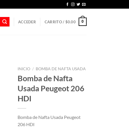
0
ACCEDER
CARRITO /
$
0.00
INICIO
/
BOMBA DE NAFTA USADA
Bomba de Nafta
Usada Peugeot 206
HDI
Bomba de Nafta Usada Peugeot
206 HDI