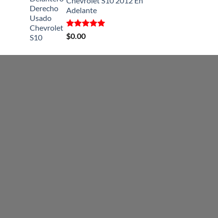
Chevrolet S10 2012 En
Adelante
Valorado
$
0.00
con
5.00
de 5