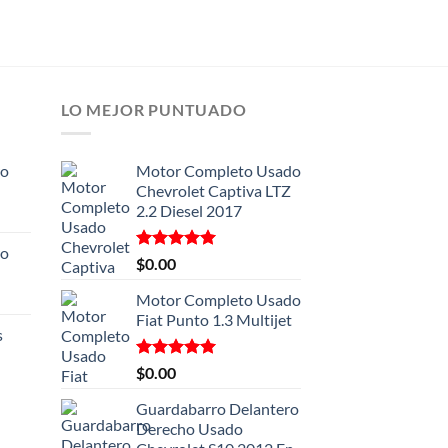
LO MEJOR PUNTUADO
ro
Motor Completo Usado
Chevrolet Captiva LTZ
2.2 Diesel 2017
ro
Valorado
$
0.00
con
5.00
de 5
Motor Completo Usado
Fiat Punto 1.3 Multijet
s
Valorado
$
0.00
con
5.00
de 5
Guardabarro Delantero
Derecho Usado