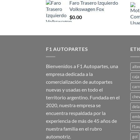
Faro Trasero Izquierdo
Volkswagen Fox
$
0.00
F1 AUTOPARTES
ET
Bienvenidos a F1 Autopartes, una
alte
empresa dedicada a la
caja
comercialización de autopartes
carr
nuevas y usadas en todo el
chev
territorio argentino. Fundada en el
2020, nuestra empresa se
dela
encuentra respaldada por la
emb
experiencia de más de 45 años de
f1au
nuestra familia en el rubro
automotriz.
gol