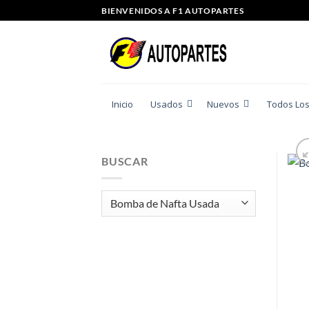
Saltar
BIENVENIDOS A F1 AUTOPARTES
al
contenido
Inicio
Usados
Nuevos
Todos Los
BUSCAR